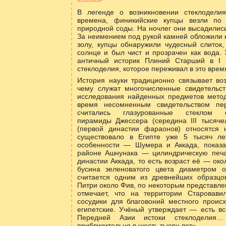
В легенде о возникновении стеклодели
времена, финикийские купцы везли по
природной соды. На ночлег они высадились
За неимением под рукой камней обложили к
золу, купцы обнаружили чудесный слиток,
солнце и был чист и прозрачен как вода.
античный историк Плиний Старший в I в
стеклоделия, которое переживал в это врем
История науки традиционно связывает во
чему служат многочисленные свидетельст
исследования найденных предметов мето
время несомненным свидетельством пер
считались глазурованные стеклом 
пирамиды Джессера (середина III тысяче
(первой династии фараонов) относятся 
существовало в Египте уже 5 тысяч ле
особенности — Шумера и Аккада, показа
районе Ашнунака — цилиндрическую печат
династии Аккада, то есть возраст её — око
бусина зеленоватого цвета диаметром 
считается одним из древнейших образц
Питри около Фив, по некоторым представлен
отмечает, что на территории Старовави
сосудики для благовоний местного проис
египетские. Учёный утверждает — есть вс
Передней Азии истоки стеклоделия
приблизительно в шесть тысяч лет».