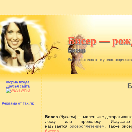
Бисер — рож
Бисер
Добро пожаловать в уголок творчеств
Форма входа
Б
Друзья сайта
Реклама от Tak.ru:
Бисер
(
бусины
) — маленькие декоративные
леску или проволоку. Искусств
называется
бисероплетением
. Также бисе
бисера
.